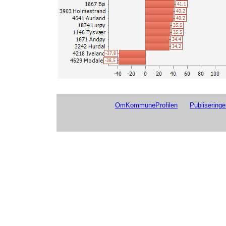
5006 Steinkjer
7 329
7 2
1870 Sortland
4647 Sunnfjord
6 984
7 0
3314 Øvre Eiker
3218 Ås
6 928
4 8
4626 Øygarden
3903 Holmestrand
6 782
4 8
1875 Hamarøy
4205 Lindesnes
6 681
5 9
3232 Nittedal
4202 Grimstad
6 469
5 1
5530 Senja
1121 Time
6 411
5 3
4005 Notodden
4624 Bjørnafjorden
6 306
5 1
5520 Bardu
3232 Nittedal
6 257
5 9
5503 Harstad
4602 Kinn
6 198
6 1
1813 Brønnøy
1119 Hå
6 165
5 4
OmKommuneProfilen
Publiseringe
5037 Levanger
1805 Narvik
5 965
5 9
4625 Austevoll
5059 Orkland
5 899
4 8
3413 Stange
4627 Askøy
5 672
4 9
4225 Lyngdal
3443 Vestre Toten
5 537
4 6
3401 Kongsvinger
3420 Elverum
5 224
5 4
1577 Volda
5530 Senja
5 221
4 5
5028 Melhus
5038 Verdal
5 096
4 7
1860 Vestvågøy
1101 Eigersund
5 086
4 6
4618 Ullensvang
5037 Levanger
4 979
4 9
5603 Hammerfest
3314 Øvre Eiker
4 979
4 4
1866 Hadsel
4621 Voss
4 857
4 6
1531 Sula
3401 Kongsvinger
4 759
4 8