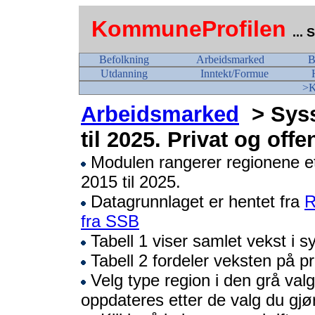
KommuneProfilen
...
Befolkning
Arbeidsmarked
B
Utdanning
Inntekt/Formue
>K
Arbeidsmarked
> Sysse
til 2025. Privat og offe
Modulen rangerer regionene ett
2015 til 2025.
Datagrunnlaget er hentet fra
R
fra SSB
Tabell 1 viser samlet vekst i s
Tabell 2 fordeler veksten på pri
Velg type region i den grå valgl
oppdateres etter de valg du gjør