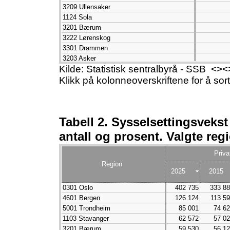
3209 Ullensaker
1124 Sola
3201 Bærum
3222 Lørenskog
3301 Drammen
3203 Asker
Kilde: Statistisk sentralbyrå - SSB <
3218 Ås
Klikk på kolonneoverskriftene for å sor
3905 Tønsberg
3216 Vestby
3103 Moss
3907 Sandefjord
Tabell 2. Sysselsettingsvekst f
3107 Fredrikstad
4003 Skien
antall og prosent. Valgte reg
3105 Sarpsborg
1804 Bodø
Priva
3903 Holmestrand
Region
4202 Grimstad
2025
2015
1106 Haugesund
0301 Oslo
402 735
333 8
1149 Karmøy
4601 Bergen
126 124
113 5
1120 Klepp
5001 Trondheim
85 001
74 6
4001 Porsgrunn
1103 Stavanger
62 572
57 0
4624 Bjørnafjorden
3201 Bærum
59 530
56 1