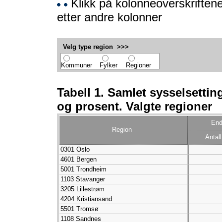
Klikk på kolonneoverskriftene
etter andre kolonner
Velg type region >>>
Kommuner
Fylker
Regioner
Tabell 1. Samlet sysselsetting
og prosent. Valgte regioner
End
Region
Antall
0301 Oslo
4601 Bergen
5001 Trondheim
1103 Stavanger
3205 Lillestrøm
4204 Kristiansand
5501 Tromsø
1108 Sandnes