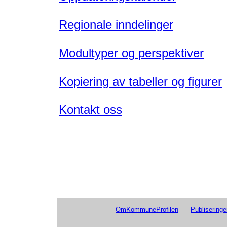
Regionale inndelinger
Modultyper og perspektiver
Kopiering av tabeller og figurer
Kontakt oss
OmKommuneProfilen
Publiseringe