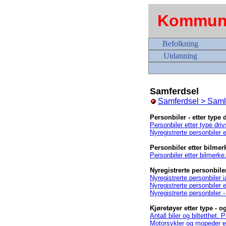
Kommune
Befolkning
Utdanning
Samferdsel
Samferdsel > Samle
Personbiler - etter type d
Personbiler etter type dri
Nyregistrerte personbiler 
Personbiler etter bilmer
Personbiler etter bilmerk
Nyregistrerte personbile
Nyregistrerte personbiler 
Nyregistrerte personbiler 
Nyregistrerte personbiler 
Kjøretøyer etter type - og
Antall biler og biltetthet.
Motorsykler og mopeder e