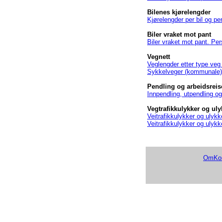
Bilenes kjørelengder
Kjørelengder per bil og pe
Biler vraket mot pant
Biler vraket mot pant. Per
Vegnett
Veglengder etter type veg 
Sykkelveger (kommunale)
Pendling og arbeidsreis
Innpendling, utpendling o
Vegtrafikkulykker og uly
Veitrafikkulykker og ulykk
Veitrafikkulykker og ulykk
OmKom