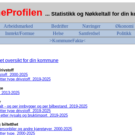
Profilen
... Statistikk og Nøkkeltall for di
Arbeidsmarked
Bedrifter
Næringer
Økonomi
Inntekt/Formue
Helse
Samferdsel
Politikk
>KommuneFakta<
t oversikt for din kommune
rivstoff
vstoff. 2000-2025
etter type drivstoff. 2019-2025
ke
e. 2013-2025
r
ialt - og per innbygger og per bilbestand. 2019-2025
etter type drivstoff. 2019-2025
- etter nysalg og bruktimport. 2019-2025
 biltetthet
 Personbiler og andre kjøretøyer. 2000-2025
tter type. 2000-2025