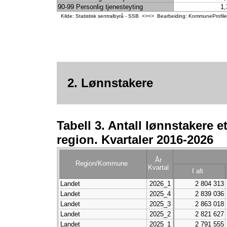
Landet
2016_4
2 803 717
35 472
90-99 Personlig tjenesteyting
1,
Landet
2016_3
2 808 017
39 370
Kilde: Statistisk sentralbyrå - SSB <><> Bearbeiding: KommuneProfil
Landet
2016_2
2 757 890
31 344
Landet
2016_1
2 716 633
26 698
2. Lønnstakere
Tabell 3. Antall lønnstakere et
region. Kvartaler 2016-2026
År
Region/Kommune
Kvartal
I alt
Landet
2026_1
2 804 313
Landet
2025_4
2 839 036
Landet
2025_3
2 863 018
Landet
2025_2
2 821 627
Landet
2025_1
2 791 555