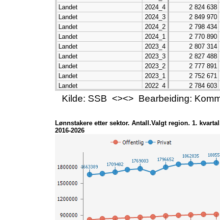
Landet
2024_4
2 824 638
Landet
2024_3
2 849 970
Landet
2024_2
2 798 434
Landet
2024_1
2 770 890
Landet
2023_4
2 807 314
Landet
2023_3
2 827 488
Landet
2023_2
2 777 891
Landet
2023_1
2 752 671
Landet
2022_4
2 784 603
Landet
2022_3
2 798 389
Kilde: SSB <><> Bearbeiding: Komm
Landet
2022_2
2 737 732
Landet
2022_1
2 682 973
Lønnstakere etter sektor. Antall.Valgt region. 1. kvartal
Landet
2021_4
2 713 138
2016-2026
Landet
2021_3
2 700 988
Landet
2021_2
2 592 834
Landet
2021_1
2 569 740
Landet
2020_4
2 625 343
Landet
2020_3
2 620 976
Landet
2020_2
2 564 941
Landet
2020_1
2 632 220
Landet
2019_4
2 669 571
Landet
2019_3
2 697 452