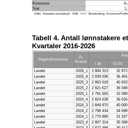
Kommune
-0
Stat
1,
Kilde: Statistisk sentralbyrå - SSB <><> Bearbeiding: KommuneProfil
Tabell 4. Antall lønnstakere 
Kvartaler 2016-2026
Ant
År
Region/Kommune
Kvartal
I alt
01-03
Landet
2026_1
2 804 313
32 972
Landet
2025_4
2 839 036
36 455
Landet
2025_3
2 863 018
40 933
Landet
2025_2
2 821 627
36 048
Landet
2025_1
2 791 555
32 089
Landet
2024_4
2 824 638
36 026
Landet
2024_3
2 849 970
40 000
Landet
2024_2
2 798 434
34 699
Landet
2024_1
2 770 890
31 337
Landet
2023_4
2 807 314
35 589
Landet
2023_3
2 827 488
39 417