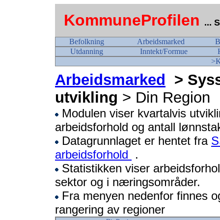
KommuneProfilen
...
Befolkning
Arbeidsmarked
B
Utdanning
Inntekt/Formue
>K
Arbeidsmarked
> Sysse
utvikling
> Din Region
Modulen viser kvartalvis utvikli
arbeidsforhold og antall lønnsta
Datagrunnlaget er hentet fra
S
arbeidsforhold
.
Statistikken viser arbeidsforhol
sektor og i næringsområder.
Fra menyen nedenfor finnes o
rangering av regioner