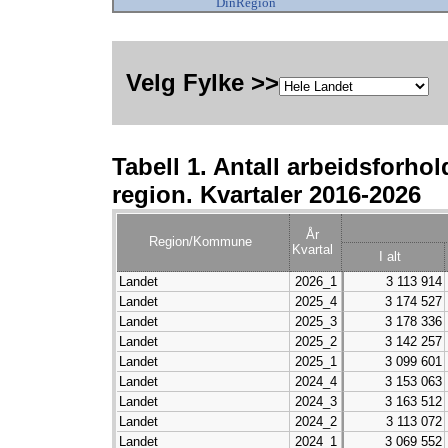
DinRegion
Velg Fylke >>
V
Tabell 1. Antall arbeidsforhold
region. Kvartaler 2016-2026
År
Region/Kommune
Kvartal
I alt
Landet
2026_1
3 113 914
Landet
2025_4
3 174 527
Landet
2025_3
3 178 336
Landet
2025_2
3 142 257
Landet
2025_1
3 099 601
Landet
2024_4
3 153 063
Landet
2024_3
3 163 512
Landet
2024_2
3 113 072
Landet
2024_1
3 069 552