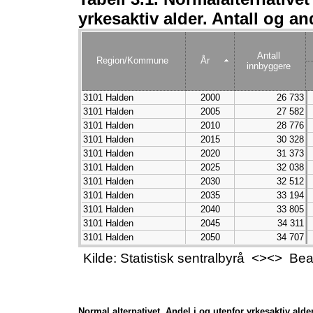
yrkesaktiv alder. Antall og an
Antall
Region/Kommune
År
innbyggere
3101 Halden
2000
26 733
3101 Halden
2005
27 582
3101 Halden
2010
28 776
3101 Halden
2015
30 328
3101 Halden
2020
31 373
3101 Halden
2025
32 038
3101 Halden
2030
32 512
3101 Halden
2035
33 194
3101 Halden
2040
33 805
3101 Halden
2045
34 311
3101 Halden
2050
34 707
Kilde: Statistisk sentralbyrå <><> B
Normal alternativet. Andel i og utenfor yrkesaktiv alder