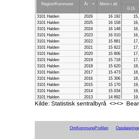
Region/Kommune
År
Menn i alt
0-15
3101 Halden
2026
16 192
15
3101 Halden
2025
16 158
16
3101 Halden
2024
16 148
16
3101 Halden
2023
16 010
16
3101 Halden
2022
15 881
17
3101 Halden
2021
15 822
17
3101 Halden
2020
15 806
17
3101 Halden
2019
15 718
17
3101 Halden
2018
15 620
18
3101 Halden
2017
15 473
18
3101 Halden
2016
15 306
18
3101 Halden
2015
15 170
19
3101 Halden
2014
15 034
19
3101 Halden
2013
14 892
19
Kilde: Statistisk sentralbyrå <><> Be
3101 Halden
2012
14 760
19
3101 Halden
2011
14 574
19
3101 Halden
2010
14 285
19
3101 Halden
2009
14 092
20
3101 Halden
OmKommuneProfilen
2008
13 940
Oppdateringe
20
3101 Halden
2007
13 807
20