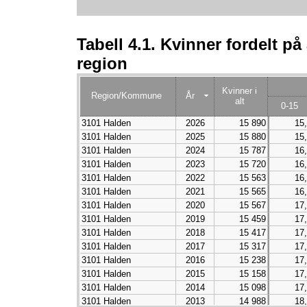
Tabell 4.1. Kvinner fordelt på
region
Kvinner i
Region/Kommune
År
alt
0-15
3101 Halden
2026
15 890
15
3101 Halden
2025
15 880
15
3101 Halden
2024
15 787
16
3101 Halden
2023
15 720
16
3101 Halden
2022
15 563
16
3101 Halden
2021
15 565
16
3101 Halden
2020
15 567
17
3101 Halden
2019
15 459
17
3101 Halden
2018
15 417
17
3101 Halden
2017
15 317
17
3101 Halden
2016
15 238
17
3101 Halden
2015
15 158
17
3101 Halden
2014
15 098
17
3101 Halden
2013
14 988
18