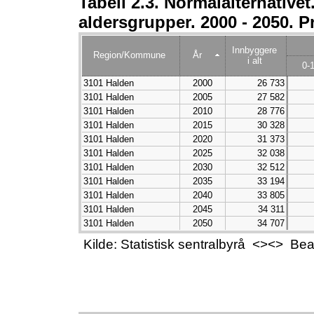
Tabell 2.3. Normalalternative
aldersgrupper. 2000 - 2050. P
Innbyggere
Region/Kommune
År
i alt
0-
3101 Halden
2000
26 733
3101 Halden
2005
27 582
3101 Halden
2010
28 776
3101 Halden
2015
30 328
3101 Halden
2020
31 373
3101 Halden
2025
32 038
3101 Halden
2030
32 512
3101 Halden
2035
33 194
3101 Halden
2040
33 805
3101 Halden
2045
34 311
3101 Halden
2050
34 707
Kilde: Statistisk sentralbyrå <><> B