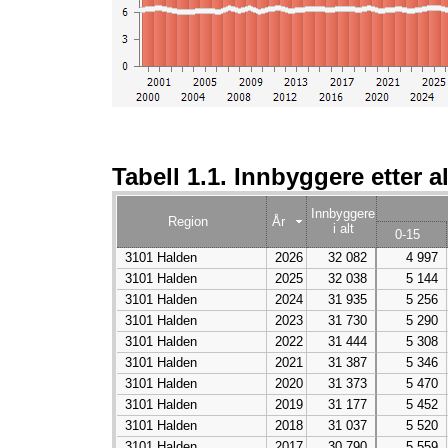
Tabell 1.1. Innbyggere etter a
Innbyggere
Region
År
i alt
0-15
3101 Halden
2026
32 082
4 997
3101 Halden
2025
32 038
5 144
3101 Halden
2024
31 935
5 256
3101 Halden
2023
31 730
5 290
3101 Halden
2022
31 444
5 308
3101 Halden
2021
31 387
5 346
3101 Halden
2020
31 373
5 470
3101 Halden
2019
31 177
5 452
3101 Halden
2018
31 037
5 520
3101 Halden
2017
30 790
5 559