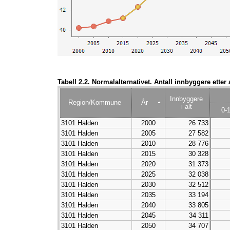
Tabell 2.2. Normalalternativet. Antall innbyggere etter
Innbyggere
Region/Kommune
År
i alt
0-
3101 Halden
2000
26 733
3101 Halden
2005
27 582
3101 Halden
2010
28 776
3101 Halden
2015
30 328
3101 Halden
2020
31 373
3101 Halden
2025
32 038
3101 Halden
2030
32 512
3101 Halden
2035
33 194
3101 Halden
2040
33 805
3101 Halden
2045
34 311
3101 Halden
2050
34 707