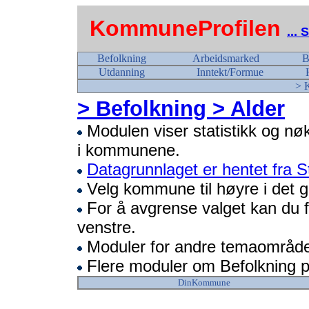
KommuneProfilen
...
Befolkning
Arbeidsmarked
B
Utdanning
Inntekt/Formue
> 
> Befolkning > Alder
Modulen viser statistikk og nøk
i kommunene.
Datagrunnlaget er hentet fra St
Velg kommune til høyre i det gr
For å avgrense valget kan du fø
venstre.
Moduler for andre temaområder
Flere moduler om Befolkning 
DinKommune