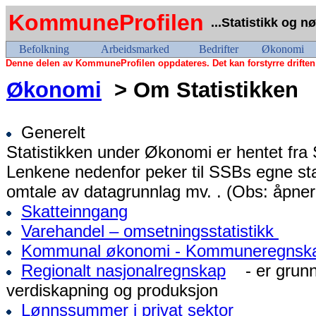
KommuneProfilen
...Statistikk og n
Befolkning
Arbeidsmarked
Bedrifter
Økonomi
Denne delen av KommuneProfilen oppdateres. Det kan forstyrre driften
Økonomi
> Om Statistikken
Generelt
Statistikken under Økonomi er hentet fra S
Lenkene nedenfor peker til SSBs egne stat
omtale av datagrunnlag mv. . (Obs: åpner
Skatteinngang
Varehandel – omsetningsstatistikk
Kommunal økonomi - Kommuneregnsk
Regionalt nasjonalregnskap
- er grunnl
verdiskapning og produksjon
Lønnssummer i privat sektor