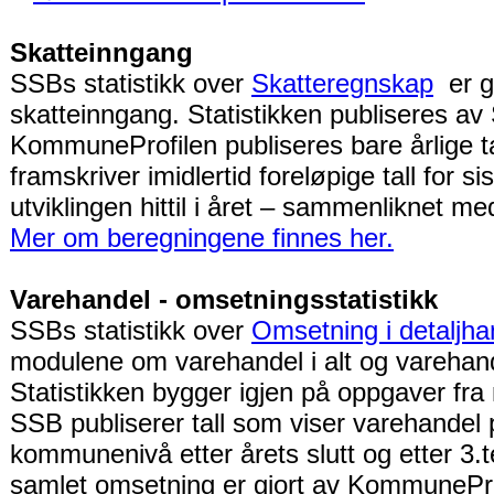
Skatteinngang
SSBs statistikk over
Skatteregnskap
er g
skatteinngang. Statistikken publiseres a
KommuneProfilen publiseres bare årlige ta
framskriver imidlertid foreløpige tall for s
utviklingen hittil i året – sammenliknet m
Mer om beregningene finnes her.
Varehandel - omsetningsstatistikk
SSBs statistikk over
Omsetning i detaljha
modulene om varehandel i alt og varehand
Statistikken bygger igjen på oppgaver fra 
SSB publiserer tall som viser varehandel
kommunenivå etter årets slutt og etter 3.
samlet omsetning er gjort av KommunePro