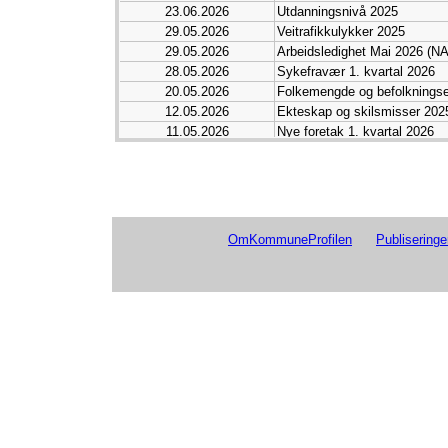
23.06.2026
Utdanningsnivå 2025
29.05.2026
Veitrafikkulykker 2025
29.05.2026
Arbeidsledighet Mai 2026 (N
28.05.2026
Sykefravær 1. kvartal 2026
20.05.2026
Folkemengde og befolkningsen
12.05.2026
Ekteskap og skilsmisser 202
11.05.2026
Nye foretak 1. kvartal 2026
07.05.2026
Sysselsetting 1. kvartal 2026
30.04.2026
Eiendomsomsetning og boligpr
30.04.2026
Arbeidsledighet April 2026 (N
28.04.2026
Konkurser 1. kvartal 2026
20.04.2026
Boligbygging 1. kvartal 2026
OmKommuneProfilen
Publiseringe
08.04.2026
Kjørelengder for personbiler 
27.03.2026
Arbeidsledighet Mars 2026 (
13.03.2026
Bilparken 2025
12.03.2026
Sykefravær Året 2025
12.03.2026
Sykefravær 4. kvartal 2025
05.03.2026
Innvandrerbefolkningen pr. 1.
05.03.2026
Sysselsetting blant innvandr
05.03.2026
Sysselsetting 2025. Register
03.03.2026
Sysselsetting 4. kvartal 2025
02.03.2026
Arbeidsledighet Februar 2026