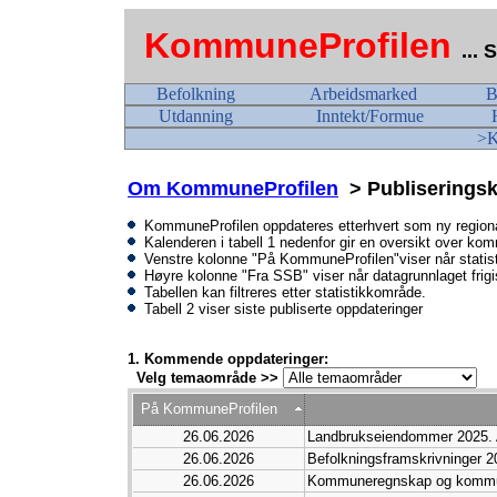
KommuneProfilen
...
Befolkning
Arbeidsmarked
B
Utdanning
Inntekt/Formue
>K
Om KommuneProfilen
> Publiseringsk
KommuneProfilen oppdateres etterhvert som ny regional s
Kalenderen i tabell 1 nedenfor gir en oversikt over kom
Venstre kolonne "På KommuneProfilen"viser når statis
Høyre kolonne "Fra SSB" viser når datagrunnlaget frig
Tabellen kan filtreres etter statistikkområde.
Tabell 2 viser siste publiserte oppdateringer
1. Kommende oppdateringer:
Velg temaområde >>
På KommuneProfilen
26.06.2026
Landbrukseiendommer 2025. A
26.06.2026
Befolkningsframskrivninger 2
26.06.2026
Kommuneregnskap og kommu