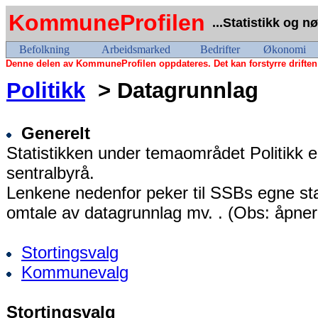
KommuneProfilen
...Statistikk og n
Befolkning
Arbeidsmarked
Bedrifter
Økonomi
Denne delen av KommuneProfilen oppdateres. Det kan forstyrre driften
Politikk
> Datagrunnlag
Generelt
Statistikken under temaområdet Politikk er
sentralbyrå.
Lenkene nedenfor peker til SSBs egne stat
omtale av datagrunnlag mv. . (Obs: åpner
Stortingsvalg
Kommunevalg
Stortingsvalg