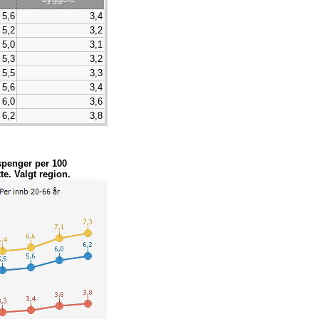
5,6
3,4
5,2
3,2
5,0
3,1
5,3
3,2
5,5
3,3
5,6
3,4
6,0
3,6
6,2
3,8
spenger per 100
e. Valgt region.