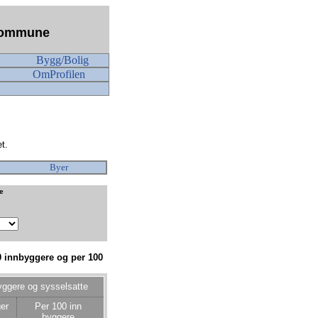
n kommune
Bygg/Bolig
OmProfilen
t.
Byer
ke
0 innbyggere og per 100
yggere og sysselsatte
er
Per 100 inn
byggere