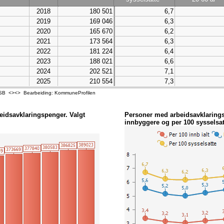
2018
180 501
6,7
2019
169 046
6,3
2020
165 670
6,2
2021
173 564
6,3
2022
181 224
6,4
2023
188 021
6,6
2024
202 521
7,1
2025
210 554
7,3
 - SSB <><> Bearbeiding: KommuneProfilen
eidsavklaringspenger. Valgt
Personer med arbeidsavklaring
innbyggere og per 100 sysselsatt