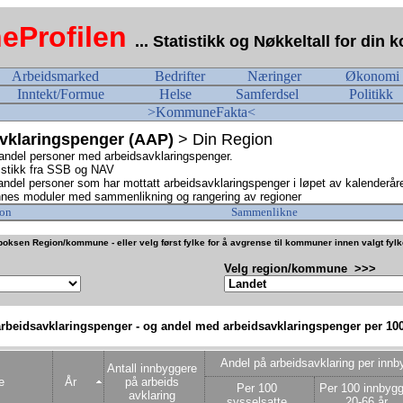
Profilen
... Statistikk og Nøkkeltall for di
Arbeidsmarked
Bedrifter
Næringer
Økonomi
Inntekt/Formue
Helse
Samferdsel
Politikk
>KommuneFakta<
vklaringspenger (AAP)
> Din Region
 andel personer med arbeidsavklaringspenger.
istikk fra SSB og NAV
 andel personer som har mottatt arbeidsavklaringspenger i løpet av kalenderåre
nes moduler med sammenlikning og rangering av regioner
on
Sammenlikne
oksen Region/kommune - eller velg først fylke for å avgrense til kommuner innen valgt fyl
Velg region/kommune >>>
rbeidsavklaringspenger - og andel med arbeidsavklaringspenger per 10
Andel på arbeidsavklaring per innb
Antall innbyggere
e
År
på arbeids
Per 100
Per 100 innbygg
avklaring
sysselsatte
20-66 år