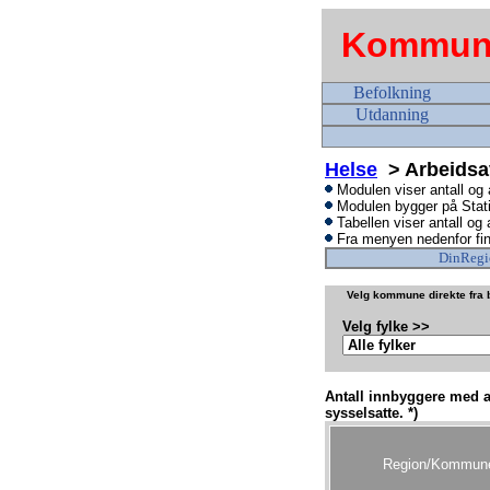
Kommune
Befolkning
Utdanning
Helse
> Arbeidsa
Modulen viser antall og
Modulen bygger på
Stat
Tabellen viser antall og
Fra menyen nedenfor fin
DinRegi
Velg kommune direkte fra b
Velg fylke >>
Antall innbyggere med a
sysselsatte. *)
Region/Kommun