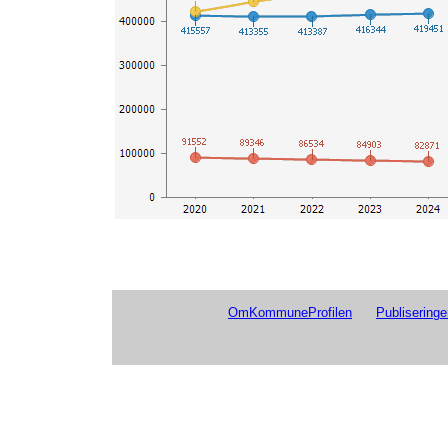
OmKommuneProfilen
Publiseringe