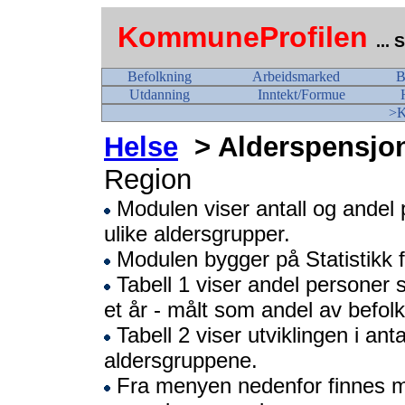
KommuneProfilen
...
Befolkning
Arbeidsmarked
B
Utdanning
Inntekt/Formue
>K
Helse
> Alderspensjon
Region
Modulen viser antall og andel 
ulike aldersgrupper.
Modulen bygger på
Statistikk
Tabell 1 viser andel personer 
et år - målt som andel av befolk
Tabell 2 viser utviklingen i a
aldersgruppene.
Fra menyen nedenfor finnes 