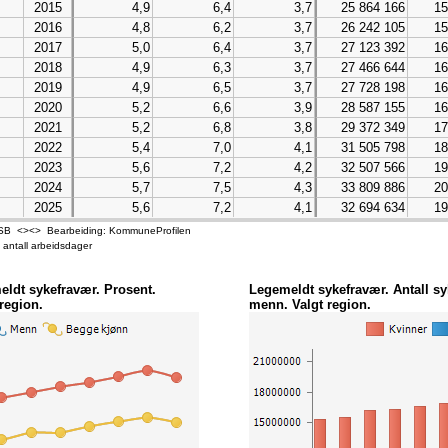
2015
4,9
6,4
3,7
25 864 166
15
2016
4,8
6,2
3,7
26 242 105
15
2017
5,0
6,4
3,7
27 123 392
16
2018
4,9
6,3
3,7
27 466 644
16
2019
4,9
6,5
3,7
27 728 198
16
2020
5,2
6,6
3,9
28 587 155
16
2021
5,2
6,8
3,8
29 372 349
17
2022
5,4
7,0
4,1
31 505 798
18
2023
5,6
7,2
4,2
32 507 566
19
2024
5,7
7,5
4,3
33 809 886
20
2025
5,6
7,2
4,1
32 694 634
19
 - SSB <><> Bearbeiding: KommuneProfilen
v antall arbeidsdager
ldt sykefravær. Prosent.
Legemeldt sykefravær. Antall s
region.
menn. Valgt region.