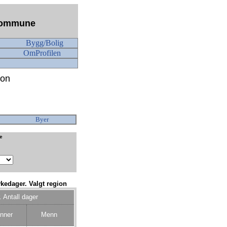
n kommune
Bygg/Bolig
OmProfilen
ion
Byer
ke
kedager. Valgt region
 Antall dager
nner
Menn