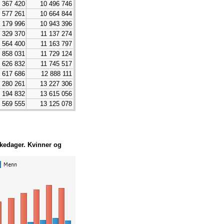
 367 420
10 496 746
 577 261
10 664 844
 179 996
10 943 396
 329 370
11 137 274
 564 400
11 163 797
 858 031
11 729 124
 626 832
11 745 517
 617 686
12 888 111
 280 261
13 227 306
 194 832
13 615 056
 569 555
13 125 078
ykedager. Kvinner og