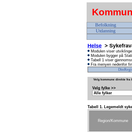
Kommune
Befolkning
Utdanning
Helse
> Sykefravæ
Modulen viser utviklinge
Modulen bygger på
Stat
Tabell 1 viser gjennomsn
Fra menyen nedenfor fin
DinRegi
Velg kommune direkte fra b
Velg fylke >>
Tabell 1. Legemeldt syk
Region/Kommune