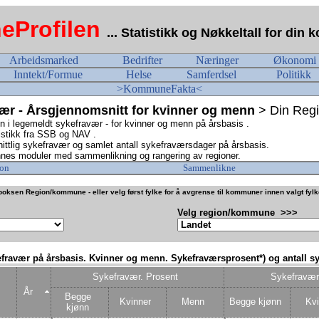
Profilen
... Statistikk og Nøkkeltall for di
Arbeidsmarked
Bedrifter
Næringer
Økonomi
Inntekt/Formue
Helse
Samferdsel
Politikk
>KommuneFakta<
r - Årsgjennomsnitt for kvinner og menn
> Din Reg
n i legemeldt sykefravær - for kvinner og menn på årsbasis .
istikk fra SSB og NAV
.
ittlig sykefravær og samlet antall sykefraværsdager på årsbasis.
nes moduler med sammenlikning og rangering av regioner.
on
Sammenlikne
oksen Region/kommune - eller velg først fylke for å avgrense til kommuner innen valgt fyl
Velg region/kommune >>>
efravær på årsbasis. Kvinner og menn. Sykefraværsprosent*) og antall sy
Sykefravær. Prosent
Sykefravær.
År
Begge
Kvinner
Menn
Begge kjønn
Kvi
kjønn