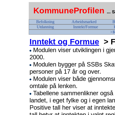
KommuneProfilen
...
Befolkning
Arbeidsmarked
B
Utdanning
Inntekt/Formue
>K
Inntekt og Formue
> 
Modulen viser utviklingen i gj
2000.
Modulen bygger på SSBs Skatte
personer på 17 år og over.
Modulen viser både gjennomsnit
omtale på lenken.
Tabellene sammenlikner også in
landet, i eget fylke og i egen la
Positive tall her viser at inntek
tall betyr at inntekten i valgt re