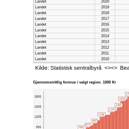
Landet
2020
Landet
2019
Landet
2018
Landet
2017
Landet
2016
Landet
2015
Landet
2014
Landet
2013
Landet
2012
Landet
2011
Landet
2010
Landet
2009
Kilde: Statistisk sentralbyrå <><> B
Landet
2008
Landet
2007
Landet
2006
Gjennomsnittlig formue i valgt region. 1000 Kr
Landet
2005
Landet
2004
Landet
2003
Landet
2002
Landet
2001
Landet
2000