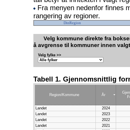
Fra menyen nedenfor finnes 
rangering av regioner.
DinRegion
Velg kommune direkte fra boksen
å avgrense til kommuner innen valgt
Velg fylke >>
Tabell 1. Gjennomsnittlig for
Gjen
Region/Kommune
År
F
Landet
2024
Landet
2023
Landet
2022
Landet
2021