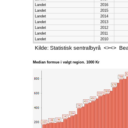
Landet
2016
Landet
2015
Landet
2014
Landet
2013
Landet
2012
Landet
2011
Landet
2010
Landet
2009
Kilde: Statistisk sentralbyrå <><> B
Landet
2008
Landet
2007
Landet
2006
Median formue i valgt region. 1000 Kr
Landet
2005
Landet
2004
Landet
2003
Landet
2002
Landet
2001
Landet
2000