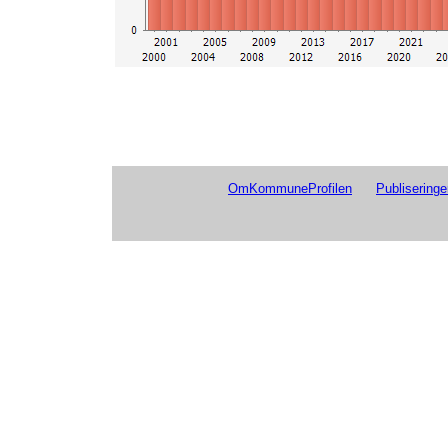
OmKommuneProfilen
Publiseringe