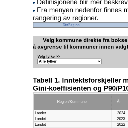
Definisjonene blir mer beskrev
Fra menyen nedenfor finnes 
rangering av regioner.
DinRegion
Velg kommune direkte fra boksen
å avgrense til kommuner innen valgt
Velg fylke >>
Tabell 1. Inntektsforskjelle
Gini-koeffisienten og P90/P10
Region/Kommune
År
Landet
2024
Landet
2023
Landet
2022