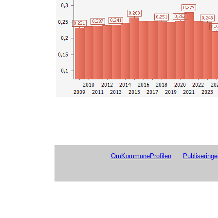
OmKommuneProfilen
Publiseringe