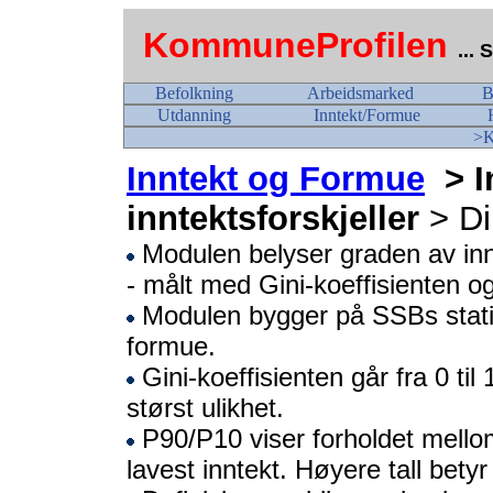
KommuneProfilen
...
Befolkning
Arbeidsmarked
B
Utdanning
Inntekt/Formue
>K
Inntekt og Formue
> I
inntektsforskjeller
> D
Modulen belyser graden av inn
- målt med Gini-koeffisienten o
Modulen bygger på SSBs stati
formue.
Gini-koeffisienten går fra 0 til 
størst ulikhet.
P90/P10 viser forholdet mell
lavest inntekt. Høyere tall betyr