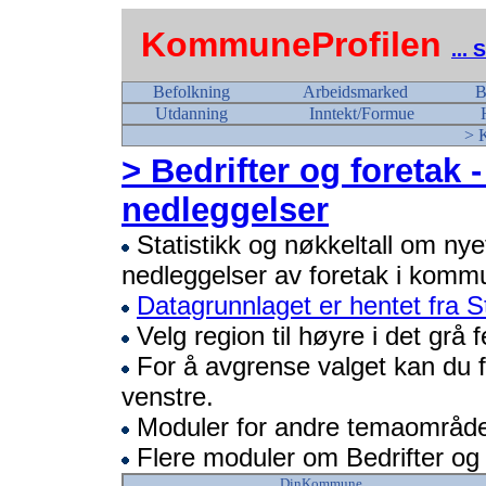
KommuneProfilen
...
Befolkning
Arbeidsmarked
B
Utdanning
Inntekt/Formue
> 
> Bedrifter og foretak 
nedleggelser
Statistikk og nøkkeltall om nye
nedleggelser av foretak i komm
Datagrunnlaget er hentet fra St
Velg region til høyre i det grå f
For å avgrense valget kan du fø
venstre.
Moduler for andre temaområder
Flere moduler om Bedrifter og
DinKommune