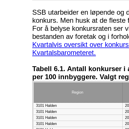
SSB utarbeider en løpende og det
konkurs. Men husk at de fleste 
For å belyse konkursraten ser vi 
bestanden av foretak og i forhol
Kvartalvis oversikt over konkurs
Kvartalsbarometeret.
Tabell 6.1. Antall konkurser i
per 100 innbyggere. Valgt re
Region
3101 Halden
20
3101 Halden
20
3101 Halden
20
3101 Halden
20