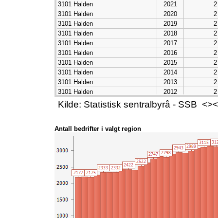
3101 Halden
2021
2
3101 Halden
2020
2
3101 Halden
2019
2
3101 Halden
2018
2
3101 Halden
2017
2
3101 Halden
2016
2
3101 Halden
2015
2
3101 Halden
2014
2
3101 Halden
2013
2
3101 Halden
2012
2
3101 Halden
2011
2
Kilde: Statistisk sentralbyrå - SSB 
3101 Halden
2010
2
3101 Halden
2009
2
Antall bedrifter i valgt region
3101 Halden
2008
2
3101 Halden
2007
2
3101 Halden
2006
2
3101 Halden
2005
2
3101 Halden
2004
2
3101 Halden
2003
2