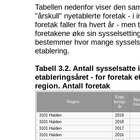
Tabellen nedenfor viser den saml
"årskull" nyetablerte foretak - i 
foretak faller fra hvert år - men
foretakene øke sin sysselsettin
bestemmer hvor mange sysselsatt
etablering.
Tabell 3.2. Antall sysselsatte 
etableringsåret - for foretak e
region. Antall foretak
Etab-
Nye
Region
lerings
fore
år
3101 Halden
2019
3101 Halden
2018
3101 Halden
2017
3101 Halden
2016