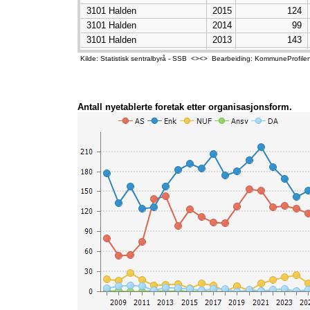
3101 Halden
2015
124
3101 Halden
2014
99
3101 Halden
2013
143
3101 Halden
2012
139
Kilde: Statistisk sentralbyrå - SSB <><> Bearbeiding: KommuneProfile
3101 Halden
2011
75
3101 Halden
2010
55
3101 Halden
2009
54
Antall nyetablerte foretak etter organisasjonsform.
3101 Halden
2008
80