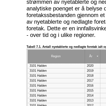
strømmen av nyetablerte og ned
analytiske poenget er å belyse
foretakssbestanden gjennom et 
av nyetablerte og nedlagte foreta
foretak. Dette er en innfallsvink
- over tid og i ulike regioner.
Tabell 7.1. Antall nyetablerte og nedlagte foretak ialt 
Region
År
3101 Halden
2020
3101 Halden
2019
3101 Halden
2018
3101 Halden
2017
3101 Halden
2016
3101 Halden
2015
3101 Halden
2014
3101 Halden
2013
3101 Halden
2012