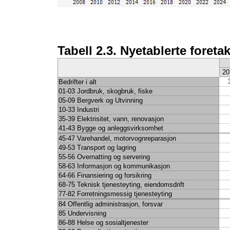
Tabell 2.3. Nyetablerte foretak
20
Bedrifter i alt
01-03 Jordbruk, skogbruk, fiske
05-09 Bergverk og Utvinning
10-33 Industri
35-39 Elektrisitet, vann, renovasjon
41-43 Bygge og anleggsvirksomhet
45-47 Varehandel, motorvognreparasjon
49-53 Transport og lagring
55-56 Overnatting og servering
58-63 Informasjon og kommunikasjon
64-66 Finansiering og forsikring
68-75 Teknisk tjenesteyting, eiendomsdrift
77-82 Forretningsmessig tjenesteyting
84 Offentlig administrasjon, forsvar
85 Undervisning
86-88 Helse og sosialtjenester