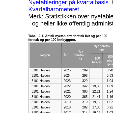
Nyetableringer på kvartalbasis
f
Kvartalbarometeret
.
Merk: Statistikken over nyetabl
- og heller ikke offentlig adminis
Tabell 2.1. Antall nyetablerte foretak ialt og per 100
foretak og per 100 innbyggere.
Nye foretak
per:
Nye
Region
År
foretak i
100
100
alt
innby
foretak
ger
3101 Halden
2025
289
0,90
3101 Halden
2024
296
0,93
3101 Halden
2023
329
1,04
3101 Halden
2022
342
19,38
1,09
3101 Halden
2021
388
22,21
1,24
3101 Halden
2020
365
21,41
1,16
3101 Halden
2019
319
19,12
1,02
3101 Halden
2018
282
17,36
0,91
3101 Halden
2017
314
19,12
1,02