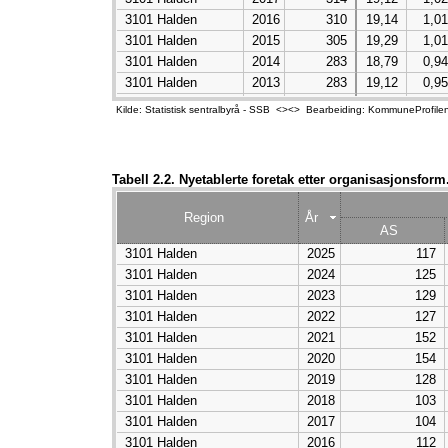
3101 Halden
2016
310
19,14
1,01
3101 Halden
2015
305
19,29
1,01
3101 Halden
2014
283
18,79
0,94
3101 Halden
2013
283
19,12
0,95
3101 Halden
2012
249
17,26
0,84
Kilde: Statistisk sentralbyrå - SSB <><> Bearbeiding: KommuneProfile
3101 Halden
2011
207
14,85
0,71
3101 Halden
2010
232
16,60
0,81
3101 Halden
2009
196
13,91
0,69
Tabell 2.2. Nyetablerte foretak etter organisasjonsform.
3101 Halden
2008
228
15,73
0,81
3101 Halden
2007
222
0,80
Region
År
3101 Halden
2006
239
0,86
AS
3101 Halden
2005
223
0,81
3101 Halden
2025
117
3101 Halden
2004
220
0,80
3101 Halden
2024
125
3101 Halden
2003
200
0,73
3101 Halden
2023
129
3101 Halden
2002
228
0,84
3101 Halden
2022
127
3101 Halden
2021
152
3101 Halden
2020
154
3101 Halden
2019
128
3101 Halden
2018
103
3101 Halden
2017
104
3101 Halden
2016
112