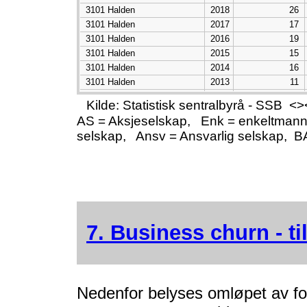
3101 Halden
2018
26
3101 Halden
2017
17
3101 Halden
2016
19
3101 Halden
2015
15
3101 Halden
2014
16
3101 Halden
2013
11
3101 Halden
2012
15
Kilde: Statistisk sentralbyrå - SSB
3101 Halden
2011
9
AS = Aksjeselskap, Enk = enkeltmann
3101 Halden
2010
19
selskap, Ansv = Ansvarlig selskap, B
3101 Halden
2009
26
3101 Halden
2008
14
3101 Halden
2007
5
3101 Halden
2006
9
3101 Halden
2005
10
3101 Halden
2004
9
3101 Halden
7. Business churn - t
2003
16
3101 Halden
2002
13
Nedenfor belyses omløpet av fo