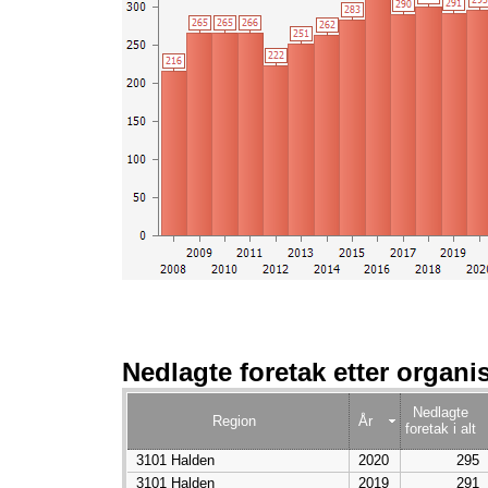
Nedlagte foretak etter organi
Nedlagte
Region
År
foretak i alt
3101 Halden
2020
295
3101 Halden
2019
291