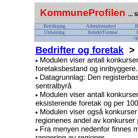
KommuneProfilen
...
Befolkning
Arbeidsmarked
B
Utdanning
Inntekt/Formue
>K
Bedrifter og foretak
> 
Modulen viser antall konkurser 
foretaksbestand og innbyggere.
Datagrunnlag: Den registerbaser
sentralbyrå
Modulen viser antall konkurser 
eksisterende foretak og per 10
Modulen viser også konkurser 
regionenes andel av konkurser p
Fra menyen nedenfor finnes 
rangering av regioner