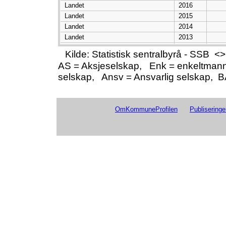
Landet
2016
Landet
2015
Landet
2014
Landet
2013
Landet
2012
Kilde: Statistisk sentralbyrå - SSB
Landet
2011
AS = Aksjeselskap, Enk = enkeltmann
Landet
2010
selskap, Ansv = Ansvarlig selskap, 
Landet
2009
Landet
2008
Landet
2007
OmKommuneProfilen
Publiseringe
Landet
2006
Landet
2005
Landet
2004
Landet
2003
Landet
2002
Landet
2001
Landet
2000