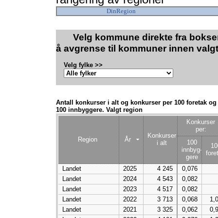
DinRegion
Velg kommune direkte fra boksen
å avgrense til kommuner innen valgt
Velg fylke >>
Antall konkurser i alt og konkurser per 100 foretak og
100 innbyggere. Valgt region
Konkurser
per:
Konkurser
Region
År
100
i alt
10
innbyg-
fore
gere
Landet
2025
4 245
0,076
Landet
2024
4 543
0,082
Landet
2023
4 517
0,082
Landet
2022
3 713
0,068
1,
Landet
2021
3 325
0,062
0,