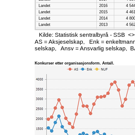
Landet
2016
4 54
Landet
2015
4 46
Landet
2014
4 80
Landet
2013
4 56
Landet
2012
3 80
Kilde: Statistisk sentralbyrå - SSB
Landet
2011
4 35
AS = Aksjeselskap, Enk = enkeltmann
Landet
2010
4 43
selskap, Ansv = Ansvarlig selskap, 
Landet
2009
5 01
Landet
2008
3 63
Landet
2007
2 84
Konkurser etter organisasjonsform. Antall.
Landet
2006
3 03
Landet
2005
3 53
Landet
2004
4 28
Landet
2003
5 22
Landet
2002
4 46
Landet
2001
3 55
Landet
2000
3 57