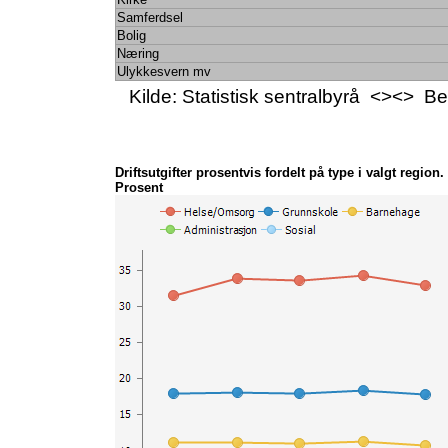
Samferdsel
Bolig
Næring
Ulykkesvern mv
Kilde: Statistisk sentralbyrå <><> 
Driftsutgifter prosentvis fordelt på type i valgt region.
Prosent