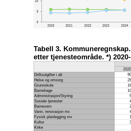
Tabell 3. Kommuneregnskap. B
etter tjenesteområde. *) 2020
202
9
Driftsutgifter i alt
Helse og omsorg
2
Grunnskole
1
Barnehage
1
Administrasjon/Styring
Sosiale tjenester
Barnevern
Vann, renovasjon mv
Fysisk planlegging mv
Kultur
Kirke