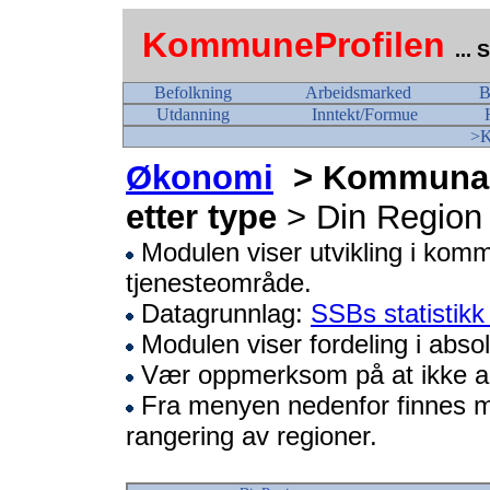
KommuneProfilen
...
Befolkning
Arbeidsmarked
B
Utdanning
Inntekt/Formue
>K
Økonomi
> Kommunale 
etter type
> Din Region
Modulen viser utvikling i kommu
tjenesteområde.
Datagrunnlag:
SSBs statisti
Modulen viser fordeling i absol
Vær oppmerksom på at ikke all
Fra menyen nedenfor finnes 
rangering av regioner.