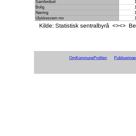
Samferdsel
Bolig
Næring
Ulykkesvern mv
Kilde: Statistisk sentralbyrå <><> 
OmKommuneProfilen
Publiseringe