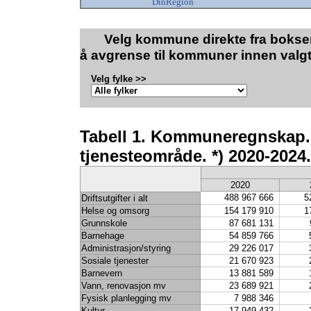
DinRegion
Velg kommune direkte fra boksen
å avgrense til kommuner innen valgt
Velg fylke >>
Tabell 1. Kommuneregnskap. Br
tjenesteområde. *) 2020-2024.
2020
488 967 666
5
Driftsutgifter i alt
Helse og omsorg
154 179 910
1
Grunnskole
87 681 131
Barnehage
54 859 766
Administrasjon/styring
29 226 017
Sosiale tjenester
21 670 923
Barnevern
13 881 589
Vann, renovasjon mv
23 689 921
Fysisk planlegging mv
7 988 346
Kultur
17 949 432