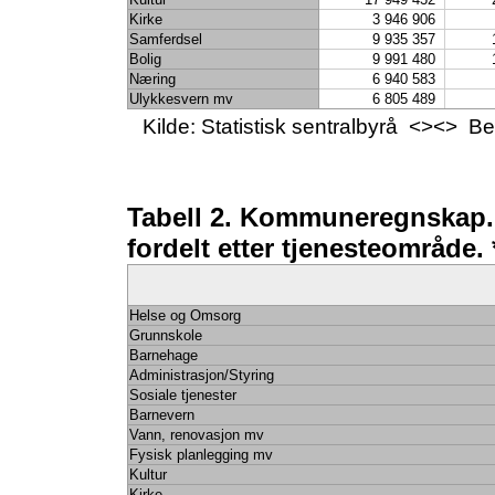
Kirke
3 946 906
Samferdsel
9 935 357
Bolig
9 991 480
Næring
6 940 583
Ulykkesvern mv
6 805 489
Kilde: Statistisk sentralbyrå <><> 
Tabell 2. Kommuneregnskap. B
fordelt etter tjenesteområde.
Helse og Omsorg
Grunnskole
Barnehage
Administrasjon/Styring
Sosiale tjenester
Barnevern
Vann, renovasjon mv
Fysisk planlegging mv
Kultur
Kirke