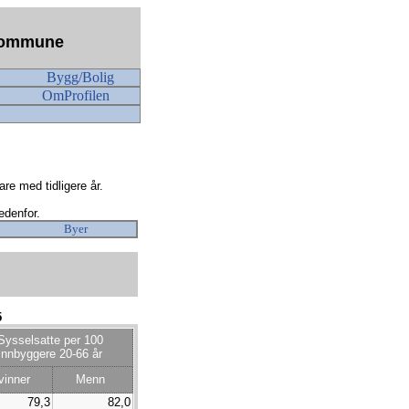
n kommune
Bygg/Bolig
OmProfilen
re med tidligere år.
edenfor.
Byer
5
Sysselsatte per 100
innbyggere 20-66 år
vinner
Menn
79,3
82,0