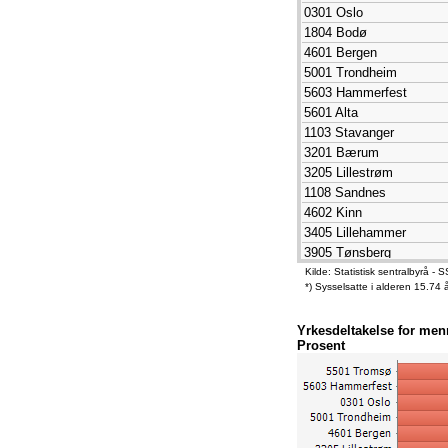
0301 Oslo
1804 Bodø
4601 Bergen
5001 Trondheim
5603 Hammerfest
5601 Alta
1103 Stavanger
3201 Bærum
3205 Lillestrøm
1108 Sandnes
4602 Kinn
3405 Lillehammer
3905 Tønsberg
5607 Vadsø
Kilde: Statistisk sentralbyrå
*) Sysselsatte i alderen 15.74 år
5503 Harstad
1106 Haugesund
Yrkesdeltakelse for menn
1506 Molde
Prosent
3303 Kongsberg
4204 Kristiansand
5007 Namsos
1101 Eigersund
5634 Vardø