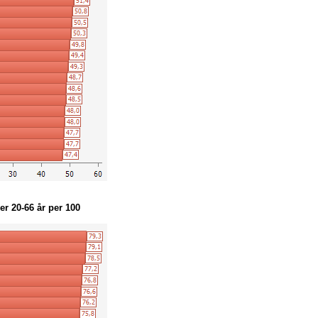
71,6
76,3
73,8
77,8
72,3
76,7
71,8
78,8
71,7
76,0
71,9
80,4
72,0
76,6
71,1
77,4
71,1
75,4
72,3
78,1
71,3
75,6
71,0
76,8
69,6
76,6
70,5
76,0
69,1
77,4
er 20-66 år per 100
71,7
78,9
70,2
74,6
69,4
73,8
69,5
74,9
70,3
76,3
68,4
73,7
70,7
77,4
69,3
74,3