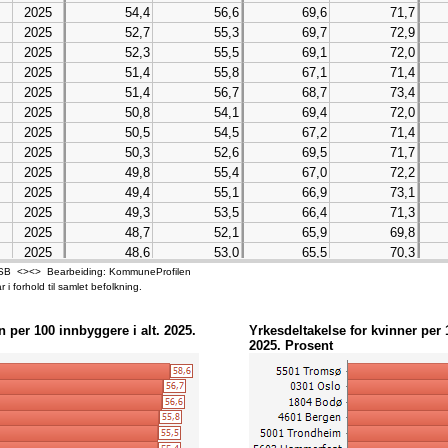
2025
54,4
56,6
69,6
71,7
2025
52,7
55,3
69,7
72,9
2025
52,3
55,5
69,1
72,0
2025
51,4
55,8
67,1
71,4
2025
51,4
56,7
68,7
73,4
2025
50,8
54,1
69,4
72,0
2025
50,5
54,5
67,2
71,4
2025
50,3
52,6
69,5
71,7
2025
49,8
55,4
67,0
72,2
2025
49,4
55,1
66,9
73,1
2025
49,3
53,5
66,4
71,3
2025
48,7
52,1
65,9
69,8
2025
48,6
53,0
65,5
70,3
2025
48,5
51,4
65,1
67,5
 - SSB <><> Bearbeiding: KommuneProfilen
 i forhold til samlet befolkning.
2025
48,0
53,1
65,8
71,3
2025
48,0
53,3
64,4
69,6
 per 100 innbyggere i alt. 2025.
Yrkesdeltakelse for kvinner per 
2025
47,7
52,9
66,1
71,3
2025. Prosent
2025
47,7
54,2
64,4
71,3
2025
47,4
51,5
63,3
68,3
2025
47,3
51,7
65,3
70,1
2025
47,0
53,7
64,9
71,4
2025
46,9
50,5
62,0
63,9