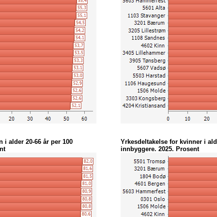
2025
46,7
51,8
63,0
68,3
2025
46,5
50,8
63,8
68,3
2025
46,5
50,7
63,6
67,6
2025
46,4
52,6
63,0
70,1
2025
46,1
51,8
62,5
67,9
2025
46,0
52,0
63,0
70,5
2025
45,9
49,7
62,5
66,8
2025
45,5
51,4
61,1
67,9
2025
45,4
50,9
61,4
66,9
2025
45,3
50,5
63,5
69,5
2025
45,3
49,7
61,7
66,6
2025
45,1
50,7
61,0
67,1
2025
45,1
51,4
61,8
68,6
2025
44,9
50,4
61,3
67,3
2025
44,6
51,0
60,8
68,7
 i alder 20-66 år per 100
Yrkesdeltakelse for kvinner i ald
2025
44,6
51,3
62,4
70,0
nt
innbyggere. 2025. Prosent
2025
44,5
50,1
61,2
66,6
2025
44,4
48,3
59,9
64,5
2025
44,4
49,8
60,2
66,4
2025
44,3
49,7
60,6
66,6
2025
44,0
48,8
59,2
64,4
2025
43,9
49,9
61,4
68,1
2025
43,7
49,3
59,3
65,6