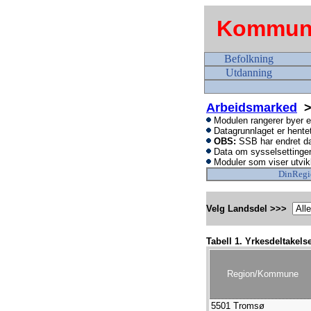
Kommune
Befolkning
Utdanning
Arbeidsmarked
> 
Modulen rangerer byer et
Datagrunnlaget er hente
OBS:
SSB har endret dat
Data om sysselsettingen
Moduler som viser utvikl
DinRegi
Velg Landsdel >>>
Tabell 1. Yrkesdeltakel
Region/Kommune
5501 Tromsø