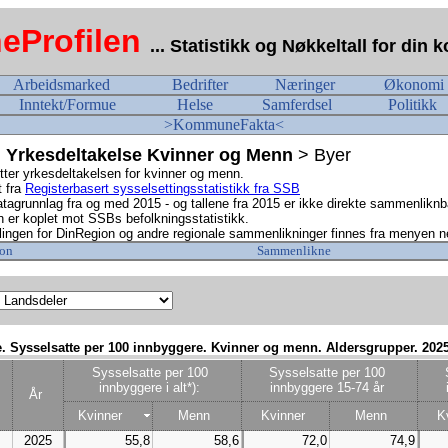
Profilen
... Statistikk og Nøkkeltall for di
Arbeidsmarked
Bedrifter
Næringer
Økonomi
Inntekt/Formue
Helse
Samferdsel
Politikk
>KommuneFakta<
Yrkesdeltakelse Kvinner og Menn
> Byer
ter yrkesdeltakelsen for kvinner og menn.
t fra
Registerbasert sysselsettingsstatistikk fra SSB
agrunnlag fra og med 2015 - og tallene fra 2015 er ikke direkte sammenliknba
 er koplet mot SSBs befolkningsstatistikk.
ingen for DinRegion og andre regionale sammenlikninger finnes fra menyen n
on
Sammenlikne
se. Sysselsatte per 100 innbyggere. Kvinner og menn. Aldersgrupper. 202
Sysselsatte per 100
Sysselsatte per 100
innbyggere i alt*):
innbyggere 15-74 år
År
Kvinner
Menn
Kvinner
Menn
K
2025
55,8
58,6
72,0
74,9