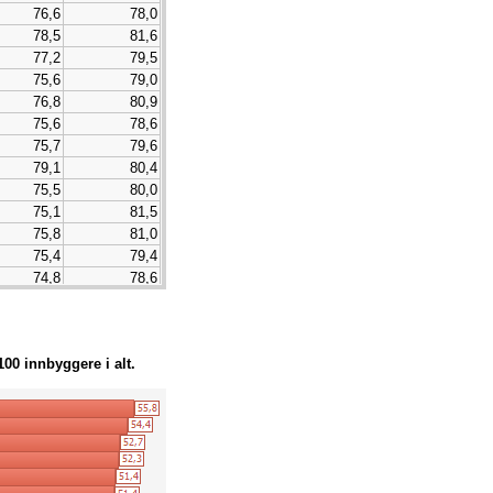
76,6
78,0
78,5
81,6
77,2
79,5
75,6
79,0
76,8
80,9
75,6
78,6
75,7
79,6
79,1
80,4
75,5
80,0
75,1
81,5
75,8
81,0
75,4
79,4
74,8
78,6
73,4
75,7
75,5
80,6
73,3
77,2
100 innbyggere i alt.
76,2
80,8
74,1
80,8
71,5
76,1
74,7
78,9
73,0
80,3
72,3
74,1