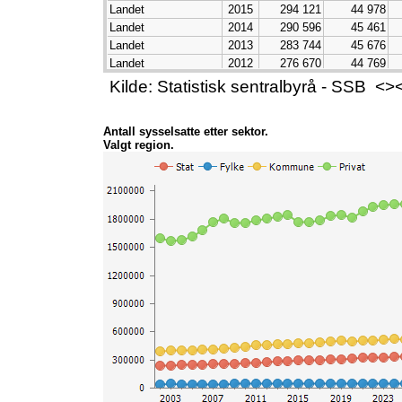
Landet
2015
294 121
44 978
Landet
2014
290 596
45 461
Landet
2013
283 744
45 676
Landet
2012
276 670
44 769
Landet
2011
272 369
44 480
Kilde: Statistisk sentralbyrå - SSB 
Landet
2010
266 564
44 201
Landet
2009
262 414
43 479
Antall sysselsatte etter sektor.
Landet
2008
253 877
42 236
Valgt region.
Landet
2007
253 723
42 754
Landet
2006
252 827
41 705
Landet
2005
248 085
40 594
Landet
2004
246 775
40 338
Landet
2003
243 657
43 277
Landet
2002
240 176
42 744
Landet
2001
152 405
114 651
Landet
2000
154 961
118 257