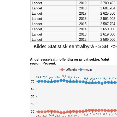
Landet
2019
2 700 492
Landet
2018
2 681 954
Landet
2017
2 625 550
Landet
2016
2 591 902
Landet
2015
2 587 704
Landet
2014
2 650 000
Landet
2013
2 619 000
Landet
2012
2 589 000
Landet
2011
2 562 000
Kilde: Statistisk sentralbyrå - SSB
Landet
2010
2 517 000
Landet
2009
2 497 000
Andel sysselsatt i offentlig og privat sektor. Valgt
Landet
2008
2 525 000
region. Prosent.
Landet
2007
2 484 000
Landet
2006
2 389 000
Landet
2005
2 308 000
Landet
2004
2 274 000
Landet
2003
2 260 000
Landet
2002
2 267 000
Landet
2001
2 275 000
Landet
2000
2 262 000