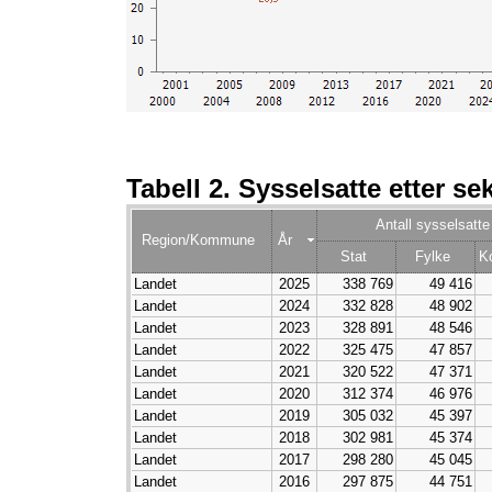
Tabell 2. Sysselsatte etter se
Antall sysselsatte
Region/Kommune
År
Stat
Fylke
K
Landet
2025
338 769
49 416
Landet
2024
332 828
48 902
Landet
2023
328 891
48 546
Landet
2022
325 475
47 857
Landet
2021
320 522
47 371
Landet
2020
312 374
46 976
Landet
2019
305 032
45 397
Landet
2018
302 981
45 374
Landet
2017
298 280
45 045
Landet
2016
297 875
44 751