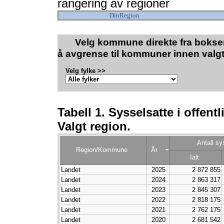
rangering av regioner
DinRegion
Velg kommune direkte fra boksen
å avgrense til kommuner innen valgt
Velg fylke >>
Tabell 1. Sysselsatte i offentl
Valgt region.
Antall sy
Region/Kommune
År
Ialt
Landet
2025
2 872 855
Landet
2024
2 863 317
Landet
2023
2 845 307
Landet
2022
2 818 175
Landet
2021
2 762 175
Landet
2020
2 681 542