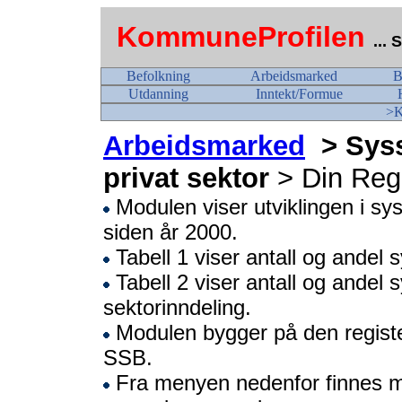
KommuneProfilen
...
Befolkning
Arbeidsmarked
B
Utdanning
Inntekt/Formue
>K
Arbeidsmarked
> Sysse
privat sektor
> Din Reg
Modulen viser utviklingen i syss
siden år 2000.
Tabell 1 viser antall og andel sy
Tabell 2 viser antall og andel s
sektorinndeling.
Modulen bygger på den register
SSB.
Fra menyen nedenfor finnes 