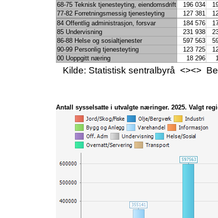
68-75 Teknisk tjenesteyting, eiendomsdrift
196 034
1
77-82 Forretningsmessig tjenesteyting
127 381
1
84 Offentlig administrasjon, forsvar
184 576
1
85 Undervisning
231 938
2
86-88 Helse og sosialtjenester
597 563
5
90-99 Personlig tjenesteyting
123 725
1
00 Uoppgitt næring
18 296
Kilde: Statistisk sentralbyrå <><> 
Antall sysselsatte i utvalgte næringer. 2025. Valgt reg