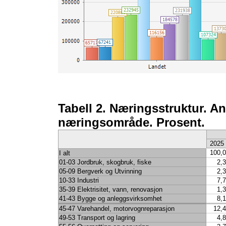
Tabell 2. Næringsstruktur. An
næringsområde. Prosent.
2025
100,0
I alt
01-03 Jordbruk, skogbruk, fiske
2,3
05-09 Bergverk og Utvinning
2,3
10-33 Industri
7,7
35-39 Elektrisitet, vann, renovasjon
1,3
41-43 Bygge og anleggsvirksomhet
8,1
45-47 Varehandel, motorvognreparasjon
12,4
49-53 Transport og lagring
4,8