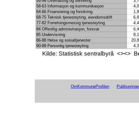
55-56 Overnatting og servering
3,7
58-63 Informasjon og kommunikasjon
4,0
64-66 Finansiering og forsikring
1,8
68-75 Teknisk tjenesteyting, eiendomsdrift
6,8
77-82 Forretningsmessig tjenesteyting
4,4
84 Offentlig administrasjon, forsvar
6,4
85 Undervisning
8,1
86-88 Helse og sosialtjenester
20,8
90-99 Personlig tjenesteyting
4,3
Kilde: Statistisk sentralbyrå <><>
OmKommuneProfilen
Publiseringe