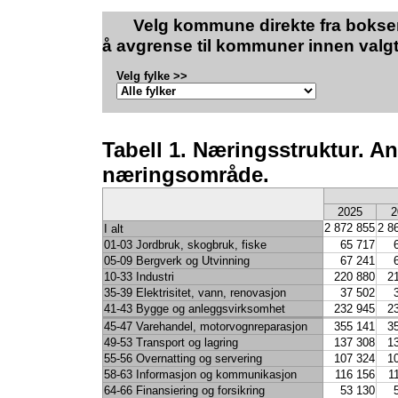
Velg kommune direkte fra boksen
å avgrense til kommuner innen valgt
Velg fylke >>
Tabell 1. Næringsstruktur. Ant
næringsområde.
2025
2
2 872 855
2 8
I alt
01-03 Jordbruk, skogbruk, fiske
65 717
05-09 Bergverk og Utvinning
67 241
10-33 Industri
220 880
2
35-39 Elektrisitet, vann, renovasjon
37 502
41-43 Bygge og anleggsvirksomhet
232 945
2
45-47 Varehandel, motorvognreparasjon
355 141
3
49-53 Transport og lagring
137 308
1
55-56 Overnatting og servering
107 324
1
58-63 Informasjon og kommunikasjon
116 156
1
64-66 Finansiering og forsikring
53 130