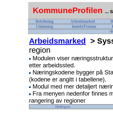
KommuneProfilen
...
Befolkning
Arbeidsmarked
B
Utdanning
Inntekt/Formue
>K
Arbeidsmarked
> Syss
region
Modulen viser næringsstrukture
etter arbeidssted.
Næringskodene bygger på Sta
(kodene er angitt i tabellene).
Modul med mer detaljert nærings
Fra menyen nedenfor finnes 
rangering av regioner
DinRegion