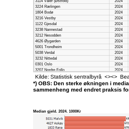
5038 Verdal
2024
3114 Våler (Østfold)
2024
3903 Holmestrand
2024
3224 Rælingen
2024
5037 Levanger
2024
1804 Bodø
2024
3228 Nes
2024
3216 Vestby
2024
1146 Tysvær
2024
1122 Gjesdal
2024
1145 Bokn
2024
3238 Nannestad
2024
3314 Øvre Eiker
2024
3212 Nesodden
2024
1531 Sula
2024
4626 Øygarden
2024
1114 Bjerkreim
2024
5001 Trondheim
2024
3240 Eidsvoll
2024
5038 Verdal
2024
1119 Hå
2024
3232 Nittedal
2024
3907 Sandefjord
2024
0301 Oslo
2024
3226 Aurskog-Høland
2024
3207 Nordre Follo
2024
5603 Hammerfest
2024
5501 Tromsø
2024
Kilde: Statistisk sentralbyrå <><> B
1506 Molde
2024
3214 Frogn
2024
*) OBS: Den sterke økningen i median
4614 Stord
2024
4601 Bergen
2024
sammenheng med endret praksis for 
4001 Porsgrunn
2024
1532 Giske
2024
4003 Skien
2024
5035 Stjørdal
2024
4640 Sogndal
2024
3203 Asker
2024
5057 Ørland
2024
1124 Sola
2024
Median gjeld. 2024. 1000Kr
1106 Haugesund
2024
4001 Porsgrunn
2024
3110 Hvaler
2024
1507 Ålesund
2024
4647 Sunnfjord
2024
1121 Time
2024