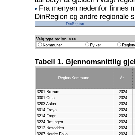
Fra menyen nedenfor finnes mo
DinRegion og andre regionale 
DinRegion
Velg type region >>>
Kommuner
Fylker
Region
Tabell 1. Gjennomsnittlig gjel
Region/Kommune
År
3201 Bærum
2024
0301 Oslo
2024
3203 Asker
2024
5014 Frøya
2024
3214 Frogn
2024
3224 Rælingen
2024
3212 Nesodden
2024
3207 Nordre Follo
2024