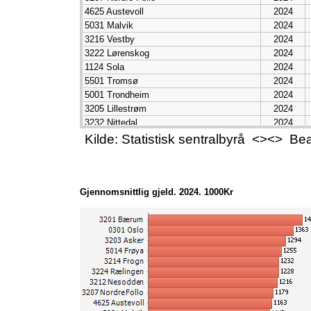
4625 Austevoll
2024
5031 Malvik
2024
3216 Vestby
2024
3222 Lørenskog
2024
1124 Sola
2024
5501 Tromsø
2024
5001 Trondheim
2024
3205 Lillestrøm
2024
3232 Nittedal
2024
3230 Gjerdrum
2024
Kilde: Statistisk sentralbyrå <><> B
1103 Stavanger
2024
1127 Randaberg
2024
1804 Bodø
2024
Gjennomsnittlig gjeld. 2024. 1000Kr
4601 Bergen
2024
5029 Skaun
2024
3312 Lier
2024
4627 Askøy
2024
3310 Hole
2024
3911 Færder
2024
3209 Ullensaker
2024
1121 Time
2024
3326 Hemsedal
2024