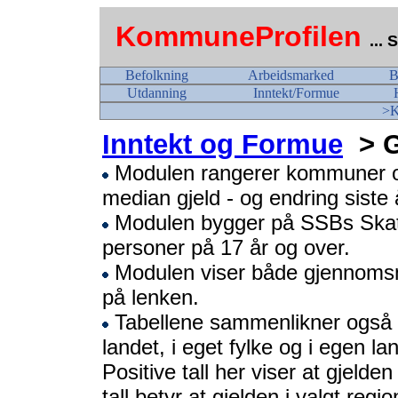
KommuneProfilen
...
Befolkning
Arbeidsmarked
B
Utdanning
Inntekt/Formue
>K
Inntekt og Formue
> G
Modulen rangerer kommuner og 
median gjeld - og endring siste 
Modulen bygger på SSBs Skatte
personer på 17 år og over.
Modulen viser både gjennomsnit
på lenken.
Tabellene sammenlikner også gj
landet, i eget fylke og i egen la
Positive tall her viser at gjelde
tall betyr at gjelden i valgt regio