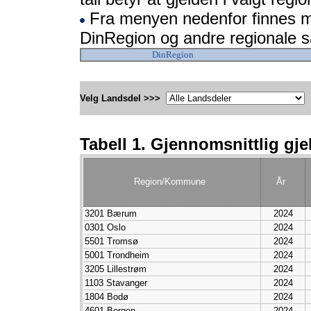
Fra menyen nedenfor finnes mo
DinRegion og andre regionale 
DinRegion
Velg Landsdel >>>
Tabell 1. Gjennomsnittlig gjel
Region/Kommune
År
3201 Bærum
2024
0301 Oslo
2024
5501 Tromsø
2024
5001 Trondheim
2024
3205 Lillestrøm
2024
1103 Stavanger
2024
1804 Bodø
2024
4601 Bergen
2024