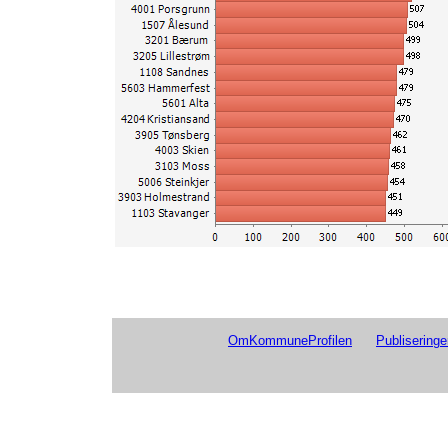
3901 Horten
2024
3420 Elverum
2024
1506 Molde
2024
3105 Sarpsborg
2024
4203 Arendal
2024
4202 Grimstad
2024
3107 Fredrikstad
2024
3405 Lillehammer
2024
3407 Gjøvik
2024
3101 Halden
2024
3303 Kongsberg
2024
4205 Lindesnes
2024
3401 Kongsvinger
2024
3305 Ringerike
2024
4005 Notodden
2024
4014 Kragerø
2024
4602 Kinn
2024
OmKommuneProfilen
Publiseringe
1101 Eigersund
2024
4201 Risør
2024
5607 Vadsø
2024
4206 Farsund
2024
4207 Flekkefjord
2024