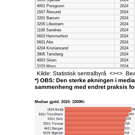
4001 Porsgrunn
2024
1507 Ålesund
2024
3201 Bærum
2024
3205 Lillestrøm
2024
1108 Sandnes
2024
5603 Hammerfest
2024
5601 Alta
2024
4204 Kristiansand
2024
3905 Tønsberg
2024
4003 Skien
2024
3103 Moss
2024
5006 Steinkjer
2024
Kilde: Statistisk sentralbyrå <><> B
3903 Holmestrand
2024
*) OBS: Den sterke økningen i median
1103 Stavanger
2024
sammenheng med endret praksis for 
1505 Kristiansund
2024
3301 Drammen
2024
Median gjeld. 2024. 1000Kr
3403 Hamar
2024
5503 Harstad
2024
3909 Larvik
2024
5007 Namsos
2024
1106 Haugesund
2024
3907 Sandefjord
2024