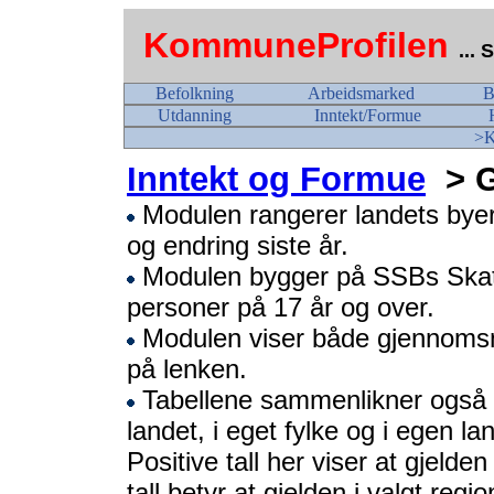
KommuneProfilen
...
Befolkning
Arbeidsmarked
B
Utdanning
Inntekt/Formue
>K
Inntekt og Formue
> G
Modulen rangerer landets byer 
og endring siste år.
Modulen bygger på SSBs Skatte
personer på 17 år og over.
Modulen viser både gjennomsnit
på lenken.
Tabellene sammenlikner også gj
landet, i eget fylke og i egen la
Positive tall her viser at gjelde
tall betyr at gjelden i valgt regio