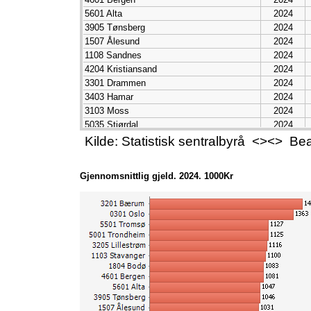
5601 Alta
2024
3905 Tønsberg
2024
1507 Ålesund
2024
1108 Sandnes
2024
4204 Kristiansand
2024
3301 Drammen
2024
3403 Hamar
2024
3103 Moss
2024
5035 Stjørdal
2024
3903 Holmestrand
2024
Kilde: Statistisk sentralbyrå <><> B
3907 Sandefjord
2024
5603 Hammerfest
2024
Gjennomsnittlig gjeld. 2024. 1000Kr
1506 Molde
2024
4001 Porsgrunn
2024
4003 Skien
2024
1106 Haugesund
2024
3909 Larvik
2024
3107 Fredrikstad
2024
5503 Harstad
2024
4202 Grimstad
2024
3405 Lillehammer
2024
1505 Kristiansund
2024