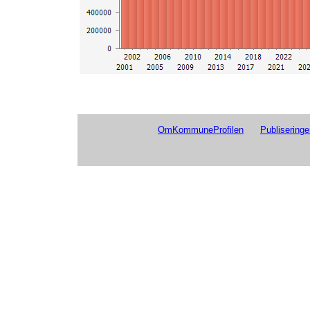
OmKommuneProfilen
Publiseringe