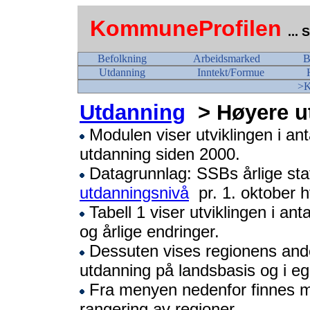
KommuneProfilen
...
Befolkning
Arbeidsmarked
B
Utdanning
Inntekt/Formue
>K
Utdanning
> Høyere u
Modulen viser utviklingen i an
utdanning siden 2000.
Datagrunnlag: SSBs årlige stat
utdanningsnivå
pr. 1. oktober h
Tabell 1 viser utviklingen i a
og årlige endringer.
Dessuten vises regionens and
utdanning på landsbasis og i eg
Fra menyen nedenfor finnes 
rangering av regioner.