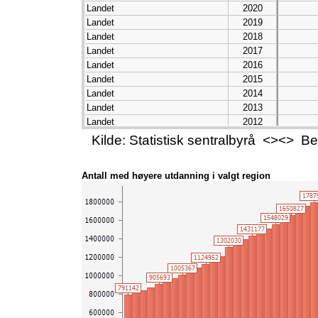
Landet
2020
Landet
2019
Landet
2018
Landet
2017
Landet
2016
Landet
2015
Landet
2014
Landet
2013
Landet
2012
Landet
2011
Kilde: Statistisk sentralbyrå <><> 
Landet
2010
Landet
2009
Antall med høyere utdanning i valgt region
Landet
2008
Landet
2007
Landet
2006
Landet
2005
Landet
2004
Landet
2003
Landet
2002
Landet
2001